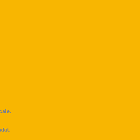
cale.
ndat.