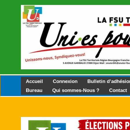
Aller
au
contenu
Accueil
Connexion
Bulletin d’adhésio
Bureau
Qui sommes-Nous ?
Contact