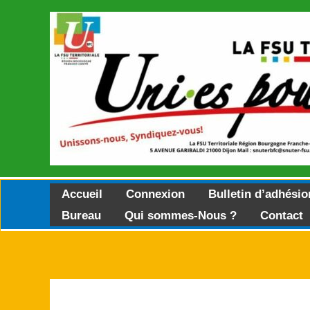
Aller
au
contenu
Accueil
Connexion
Bulletin d’adhésio
Bureau
Qui sommes-Nous ?
Contact